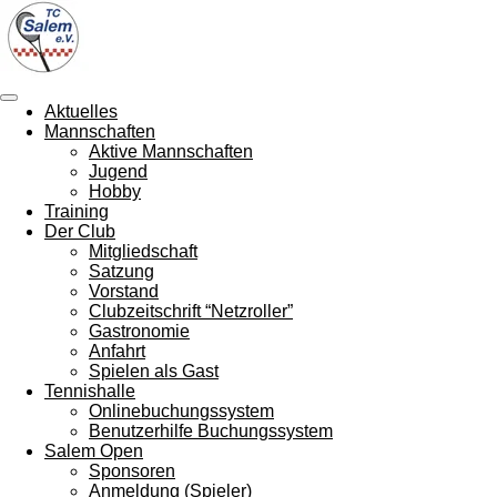
Zum
Hauptinhalt
springen
Aktuelles
Mannschaften
Aktive Mannschaften
Jugend
Hobby
Training
Der Club
Mitgliedschaft
Satzung
Vorstand
Clubzeitschrift “Netzroller”
Gastronomie
Anfahrt
Spielen als Gast
Tennishalle
Onlinebuchungssystem
Benutzerhilfe Buchungssystem
Salem Open
Sponsoren
Anmeldung (Spieler)